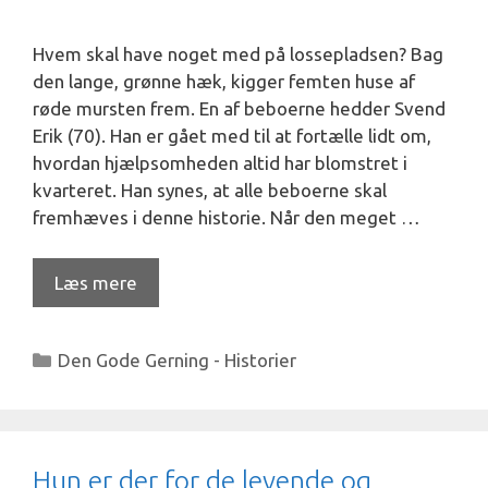
Hvem skal have noget med på lossepladsen? Bag
den lange, grønne hæk, kigger femten huse af
røde mursten frem. En af beboerne hedder Svend
Erik (70). Han er gået med til at fortælle lidt om,
hvordan hjælpsomheden altid har blomstret i
kvarteret. Han synes, at alle beboerne skal
fremhæves i denne historie. Når den meget …
Læs mere
Kategorier
Den Gode Gerning - Historier
Hun er der for de levende og