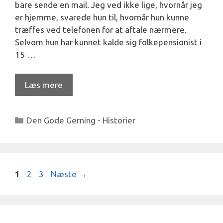
bare sende en mail. Jeg ved ikke lige, hvornår jeg
er hjemme, svarede hun til, hvornår hun kunne
træffes ved telefonen for at aftale nærmere.
Selvom hun har kunnet kalde sig folkepensionist i
15 …
Læs mere
Kategorier
Den Gode Gerning - Historier
Side
Side
Side
1
2
3
Næste
→