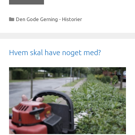
Kategorier
Den Gode Gerning - Historier
Hvem skal have noget med?