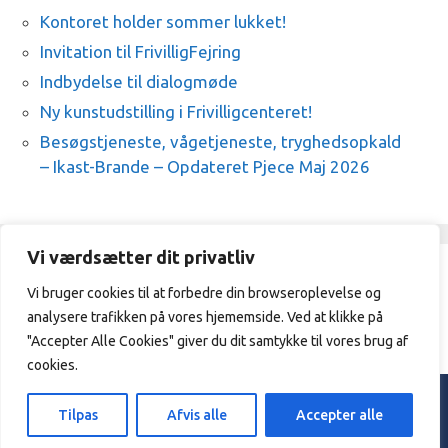
Kontoret holder sommer lukket!
Invitation til FrivilligFejring
Indbydelse til dialogmøde
Ny kunstudstilling i Frivilligcenteret!
Besøgstjeneste, vågetjeneste, tryghedsopkald
– Ikast-Brande – Opdateret Pjece Maj 2026
Vi værdsætter dit privatliv
Vi bruger cookies til at forbedre din browseroplevelse og
Frivilligcenter Ikast-Brande / 21329409
analysere trafikken på vores hjememside. Ved at klikke på
/
vibeke@frivilligcenterikast-
brande.dk
"Accepter Alle Cookies" giver du dit samtykke til vores brug af
cookies.
© 2026 Frivilligcenter Ikast - Brande. |
Privatpolitik
Tilpas
Afvis alle
Accepter alle
Designed & hosted by
Sarangan.dk