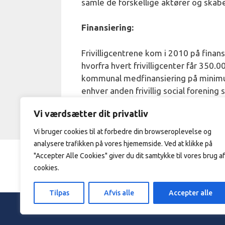
samle de forskellige aktører og skabe 
Finansiering:
Frivilligcentrene kom i 2010 på finans
hvorfra hvert frivilligcenter får 350.00
kommunal medfinansiering på minimum
enhver anden frivillig social forening
PUF, SATS og Uddannelsespuljen.
Vi værdsætter dit privatliv
Vi bruger cookies til at forbedre din browseroplevelse og
analysere trafikken på vores hjememside. Ved at klikke på
"Accepter Alle Cookies" giver du dit samtykke til vores brug af
Frivilligc
cookies.
Tilpas
Afvis alle
Accepter alle