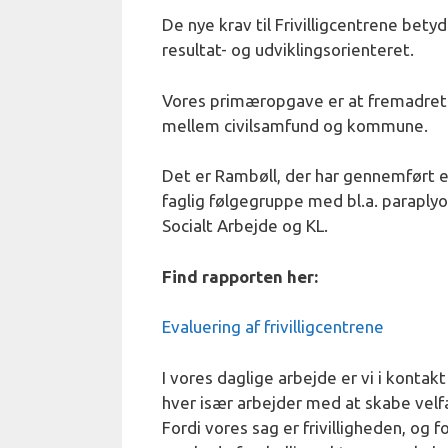
De nye krav til Frivilligcentrene bet
resultat- og udviklingsorienteret.
Vores primæropgave er at fremadrette
mellem civilsamfund og kommune.
Det er Rambøll, der har gennemført ev
faglig følgegruppe med bl.a. paraplyorg
Socialt Arbejde og KL.
Find rapporten her:
Evaluering af frivilligcentrene
I vores daglige arbejde er vi i kont
hver især arbejder med at skabe velf
Fordi vores sag er frivilligheden, og f