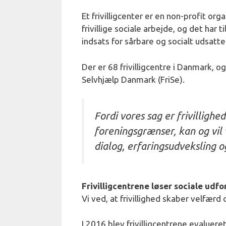
Et frivilligcenter er en non-profit or
frivillige sociale arbejde, og det har t
indsats for sårbare og socialt udsatt
Der er 68 frivilligcentre i Danmark, o
Selvhjælp Danmark (FriSe).
Fordi vores sag er frivillighe
foreningsgrænser, kan og vil 
dialog, erfaringsudveksling og
Frivilligcentrene løser sociale udfo
Vi ved, at frivillighed skaber velfær
I 2016 blev frivilligcentrene evalue