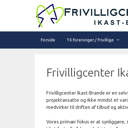
Hop
til
indhold
Forside
Til foreninger / frivillige
Frivilligcenter I
Frivilligcenter Ikast-Brande er en se
projektansatte og ikke mindst et vari
medvirker til driften af tilbud og aktiv
Vores primær fokus er at synliggøre, 