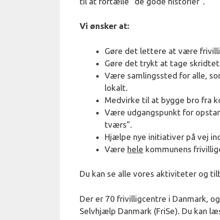
til at fortælle ”de gode historier”.
Vi ønsker at:
Gøre det lettere at være frivilli
Gøre det trykt at tage skridtet
Være samlingssted for alle, som
lokalt.
Medvirke til at bygge bro fra 
Være udgangspunkt for opstart 
tværs”.
Hjælpe nye initiativer på vej in
Være
hele
kommunens frivilli
Du kan se alle vores aktiviteter og til
Der er 70 frivilligcentre i Danmark, o
Selvhjælp Danmark (FriSe). Du kan læ