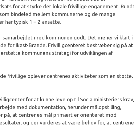
dsats for at styrke det lokale frivillige enganement. Rundt
ene som bindeled mellem kommunerne og de mange
er har typisk 1 – 2 ansatte.
er samarbejdet med kommunen godt. Det mener vi klart i
de for Ikast-Brande. Frivilligcenteret bestræber sig på at
erstøtte kommunens strategi for udviklingen af
de frivillige oplever centrenes aktiviteter som en støtte.
illigcenter for at kunne leve op til Socialministeriets krav,
arbejde med dokumentation, herunder målopstilling,
er på, at centrenes mål primært er orienteret mod
esultater, og der vurderes at være behov for, at centrene