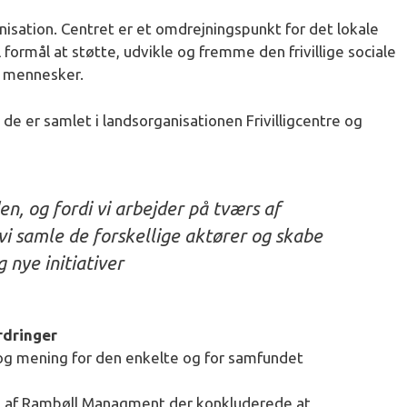
ganisation. Centret er et omdrejningspunkt for det lokale
il formål at støtte, udvikle og fremme den frivillige sociale
e mennesker.
g de er samlet i landsorganisationen Frivilligcentre og
den, og fordi vi arbejder på tværs af
vi samle de forskellige aktører og skabe
 nye initiativer
rdringer
d og mening for den enkelte og for samfundet
ret af Rambøll Managment der konkluderede at