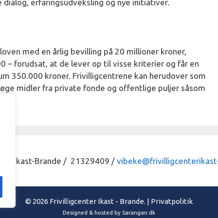
dialog, erfaringsudveksling og nye initiativer.
loven med en årlig bevilling på 20 millioner kroner,
0 – forudsat, at de lever op til visse kriterier og får en
 350.000 kroner. Frivilligcentrene kan herudover som
 søge midler fra private fonde og offentlige puljer såsom
enter Ikast-Brande / 21329409 /
vibeke@frivilligcenterikast
© 2026 Frivilligcenter Ikast - Brande. |
Privatpolitik
Designed & hosted by
Sarangan.dk