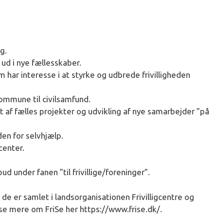
g.
 ud i nye fællesskaber.
 har interesse i at styrke og udbrede frivilligheden
kommune til civilsamfund.
af fælles projekter og udvikling af nye samarbejder ”på
den for selvhjælp.
gcenter.
bud under fanen ”til frivillige/foreninger”.
g de er samlet i landsorganisationen Frivilligcentre og
se mere om FriSe her https://www.frise.dk/.