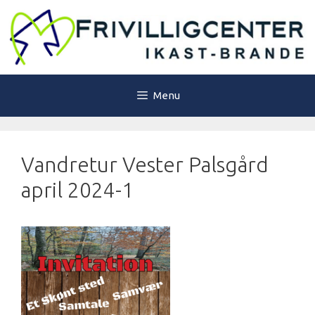
Hop
til
indhold
Menu
Vandretur Vester Palsgård
april 2024-1