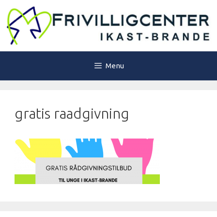
Hop
til
indhold
Menu
gratis raadgivning