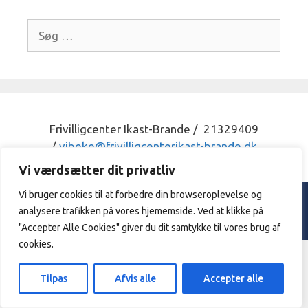
Søg
efter:
Frivilligcenter Ikast-Brande / 21329409
/
vibeke@frivilligcenterikast-
brande.dk
Vi værdsætter dit privatliv
Vi bruger cookies til at forbedre din browseroplevelse og
© 2026 Frivilligcenter Ikast - Brande. |
Privatpolitik
analysere trafikken på vores hjememside. Ved at klikke på
Designed & hosted by
Sarangan.dk
"Accepter Alle Cookies" giver du dit samtykke til vores brug af
cookies.
Tilpas
Afvis alle
Accepter alle