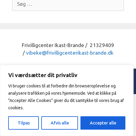
Søg
efter:
Frivilligcenter Ikast-Brande / 21329409
/
vibeke@frivilligcenterikast-
brande.dk
Vi værdsætter dit privatliv
© 2026 Frivilligcenter Ikast - Brande. |
Privatpolitik
Designed & hosted by
Sarangan.dk
Vi bruger cookies til at forbedre din browseroplevelse og
analysere trafikken på vores hjememside. Ved at klikke på
"Accepter Alle Cookies" giver du dit samtykke til vores brug af
cookies.
Tilpas
Afvis alle
Accepter alle