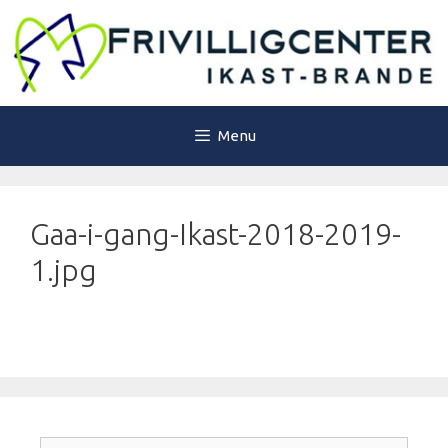
Hop
til
indhold
Menu
Gaa-i-gang-Ikast-2018-2019-
1.jpg