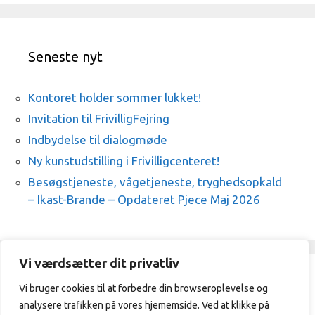
Seneste nyt
Kontoret holder sommer lukket!
Invitation til FrivilligFejring
Indbydelse til dialogmøde
Ny kunstudstilling i Frivilligcenteret!
Besøgstjeneste, vågetjeneste, tryghedsopkald
– Ikast-Brande – Opdateret Pjece Maj 2026
Vi værdsætter dit privatliv
Vi bruger cookies til at forbedre din browseroplevelse og
Frivilligcenter Ikast-Brande / 21329409
analysere trafikken på vores hjememside. Ved at klikke på
/
vibeke@frivilligcenterikast-
brande.dk