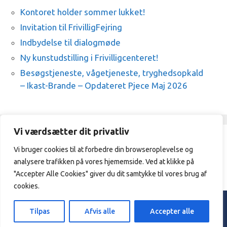
Kontoret holder sommer lukket!
Invitation til FrivilligFejring
Indbydelse til dialogmøde
Ny kunstudstilling i Frivilligcenteret!
Besøgstjeneste, vågetjeneste, tryghedsopkald
– Ikast-Brande – Opdateret Pjece Maj 2026
Vi værdsætter dit privatliv
Vi bruger cookies til at forbedre din browseroplevelse og
Frivilligcenter Ikast-Brande / 21329409
analysere trafikken på vores hjememside. Ved at klikke på
/
vibeke@frivilligcenterikast-
brande.dk
"Accepter Alle Cookies" giver du dit samtykke til vores brug af
cookies.
© 2026 Frivilligcenter Ikast - Brande. |
Privatpolitik
Tilpas
Afvis alle
Accepter alle
Designed & hosted by
Sarangan.dk