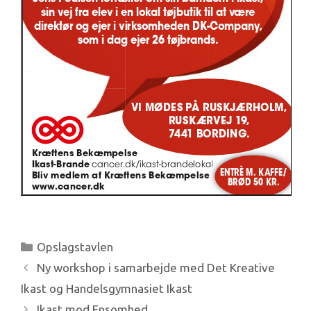
Kategorier
Opslagstavlen
Ny workshop i samarbejde med Det Kreative
Ikast og Handelsgymnasiet Ikast
Ikast mod Ensomhed