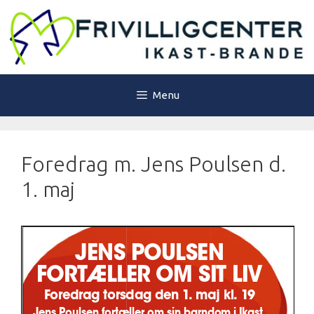
Hop
til
indhold
Menu
Foredrag m. Jens Poulsen d.
1. maj