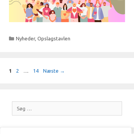
Kategorier
Nyheder
,
Opslagstavlen
Side
Side
Side
1
2
…
14
Næste
→
Søg
efter: