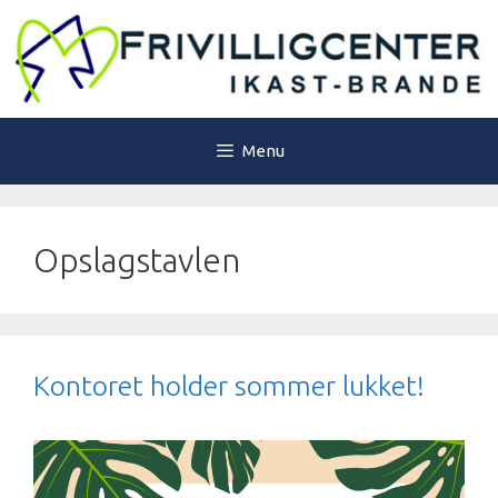
Hop
til
indhold
Menu
Opslagstavlen
Kontoret holder sommer lukket!