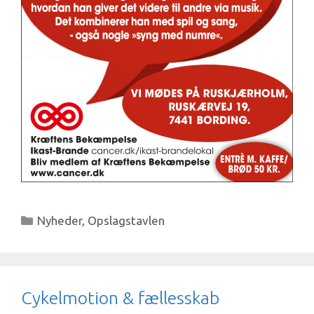
Kategorier
Nyheder
,
Opslagstavlen
Cykelmotion & fællesskab