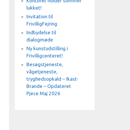
Kontoret holder sommer
lukket!
Invitation til
FrivilligFejring
Indbydelse til
dialogmøde
Ny kunstudstilling i
Frivilligcenteret!
Besøgstjeneste,
vågetjeneste,
tryghedsopkald – Ikast-
Brande – Opdateret
Pjece Maj 2026