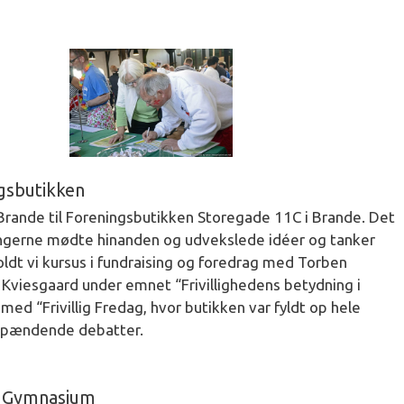
ngsbutikken
t-Brande til Foreningsbutikken Storegade 11C i Brande. Det
ningerne mødte hinanden og udvekslede idéer og tanker
holdt vi kursus i fundraising og foredrag med Torben
Kviesgaard under emnet “Frivillighedens betydning i
d “Frivillig Fredag, hvor butikken var fyldt op hele
 spændende debatter.
de Gymnasium