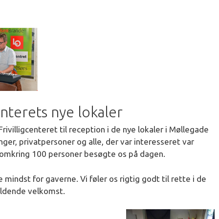
enterets nye lokaler
ivilligcenteret til reception i de nye lokaler i Møllegade
ger, privatpersoner og alle, der var interesseret var
t omkring 100 personer besøgte os på dagen.
 mindst for gaverne. Vi føler os rigtig godt til rette i de
ældende velkomst.