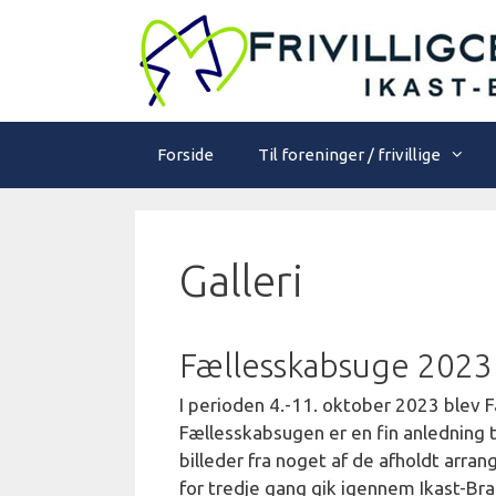
Hop
til
indhold
Forside
Til foreninger / frivillige
Galleri
Fællesskabsuge 2023
I perioden 4.-11. oktober 2023 blev
Fællesskabsugen er en fin anledning ti
billeder fra noget af de afholdt arra
for tredje gang gik igennem Ikast-B