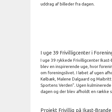
uddrag af billeder fra dagen.
I uge 39 Frivilligcenter i Foreni
I uge 39 rykkede Frivilligcenter Ikas
blev en inspirerende uge, hvor fore
om foreningslivet. I løbet af ugen af
Kølbæk, Malene Dalgaard og Maibritt 
Sportens Verden”. Ugen kulminerede me
dagen og der blev afholdt en række
Projekt Frivillig på Ikast-Bran