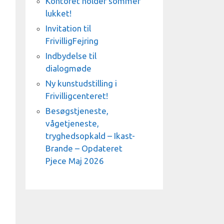
Kontoret holder sommer
lukket!
Invitation til
FrivilligFejring
Indbydelse til
dialogmøde
Ny kunstudstilling i
Frivilligcenteret!
Besøgstjeneste,
vågetjeneste,
tryghedsopkald – Ikast-
Brande – Opdateret
Pjece Maj 2026