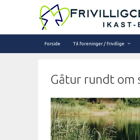
Hop
til
indhold
Forside
Til foreninger / frivillige
Gåtur rundt om s