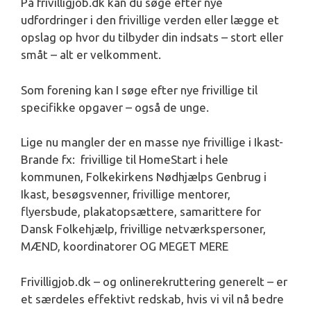
På frivilligjob.dk kan du søge efter nye
udfordringer i den frivillige verden eller lægge et
opslag op hvor du tilbyder din indsats – stort eller
småt – alt er velkomment.
Som forening kan I søge efter nye frivillige til
specifikke opgaver – også de unge.
Lige nu mangler der en masse nye frivillige i Ikast-
Brande fx: frivillige til HomeStart i hele
kommunen, Folkekirkens Nødhjælps Genbrug i
Ikast, besøgsvenner, frivillige mentorer,
flyersbude, plakatopsættere, samarittere for
Dansk Folkehjælp, frivillige netværkspersoner,
MÆND, koordinatorer OG MEGET MERE
Frivilligjob.dk – og onlinerekruttering generelt – er
et særdeles effektivt redskab, hvis vi vil nå bedre