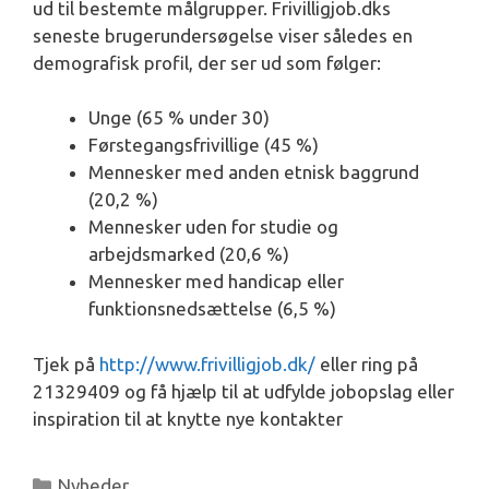
ud til bestemte målgrupper. Frivilligjob.dks
seneste brugerundersøgelse viser således en
demografisk profil, der ser ud som følger:
Unge (65 % under 30)
Førstegangsfrivillige (45 %)
Mennesker med anden etnisk baggrund
(20,2 %)
Mennesker uden for studie og
arbejdsmarked (20,6 %)
Mennesker med handicap eller
funktionsnedsættelse (6,5 %)
Tjek på
http://www.frivilligjob.dk/
eller ring på
21329409 og få hjælp til at udfylde jobopslag eller
inspiration til at knytte nye kontakter
Kategorier
Nyheder