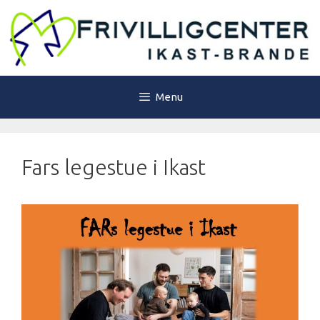
Hop
til
indhold
Menu
Fars legestue i Ikast