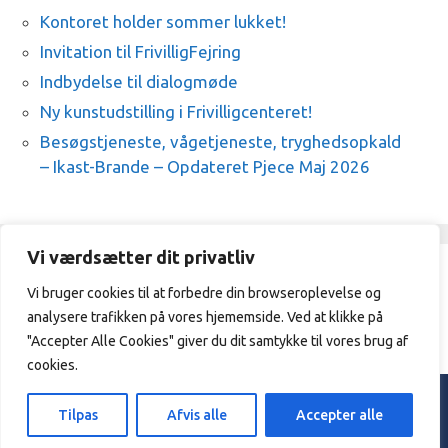
Kontoret holder sommer lukket!
Invitation til FrivilligFejring
Indbydelse til dialogmøde
Ny kunstudstilling i Frivilligcenteret!
Besøgstjeneste, vågetjeneste, tryghedsopkald
– Ikast-Brande – Opdateret Pjece Maj 2026
Vi værdsætter dit privatliv
Vi bruger cookies til at forbedre din browseroplevelse og
Frivilligcenter Ikast-Brande / 21329409
analysere trafikken på vores hjememside. Ved at klikke på
/
vibeke@frivilligcenterikast-
brande.dk
"Accepter Alle Cookies" giver du dit samtykke til vores brug af
cookies.
© 2026 Frivilligcenter Ikast - Brande. |
Privatpolitik
Tilpas
Afvis alle
Accepter alle
Designed & hosted by
Sarangan.dk