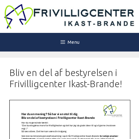
Hop
til
indhold
Menu
Bliv en del af bestyrelsen i
Frivilligcenter Ikast-Brande!