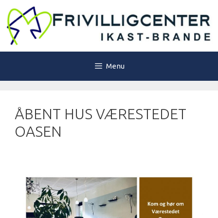
Hop
til
indhold
Menu
ÅBENT HUS VÆRESTEDET
OASEN