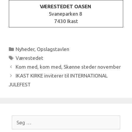
VÆRESTEDET OASEN
Svaneparken 8
7430 Ikast
Kategorier
Nyheder
,
Opslagstavlen
Tags
Værestedet
Kom med, kom med, Skønne steder november
IKAST KIRKE inviterer til INTERNATIONAL
JULEFEST
Søg
efter: