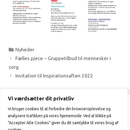
Kategorier
Nyheder
Fælles pjece – Gruppetilbud til mennesker i
sorg
Invitation til Inspirationsaften 2022
Vi værdsætter dit privatliv
Vi bruger cookies til at forbedre din browseroplevelse og
Frivilligcenter Ikast-Brande / 21329409
analysere trafikken på vores hjememside. Ved at klikke på
/
vibeke@frivilligcenterikast-
brande.dk
"Accepter Alle Cookies" giver du dit samtykke til vores brug af
cookies.