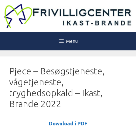
Hop
til
indhold
Menu
Pjece – Besøgstjeneste,
vågetjeneste,
tryghedsopkald – Ikast,
Brande 2022
Download i PDF