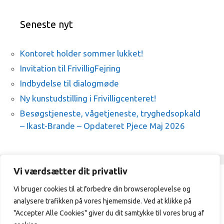
Seneste nyt
Kontoret holder sommer lukket!
Invitation til FrivilligFejring
Indbydelse til dialogmøde
Ny kunstudstilling i Frivilligcenteret!
Besøgstjeneste, vågetjeneste, tryghedsopkald
– Ikast-Brande – Opdateret Pjece Maj 2026
Vi værdsætter dit privatliv
Vi bruger cookies til at forbedre din browseroplevelse og
Frivilligcenter Ikast-Brande / 21329409
analysere trafikken på vores hjememside. Ved at klikke på
/
vibeke@frivilligcenterikast-
brande.dk
"Accepter Alle Cookies" giver du dit samtykke til vores brug af