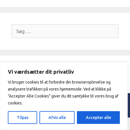
Søg
efter:
Frivilligcenter Ikast-Brande / 21329409
Vi værdsætter dit privatliv
/
vibeke@frivilligcenterikast-
brande.dk
Vi bruger cookies til at forbedre din browseroplevelse og
analysere trafikken på vores hjememside. Ved at klikke på
"Accepter Alle Cookies" giver du dit samtykke til vores brug af
© 2026 Frivilligcenter Ikast - Brande. |
Privatpolitik
cookies.
Designed & hosted by
Sarangan.dk
Tilpas
Afvis alle
Accepter alle