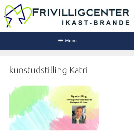
Hop
til
indhold
Menu
kunstudstilling Katri