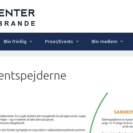
Bliv frivillig
Priser/Events
Bliv medlem
alentspejderne