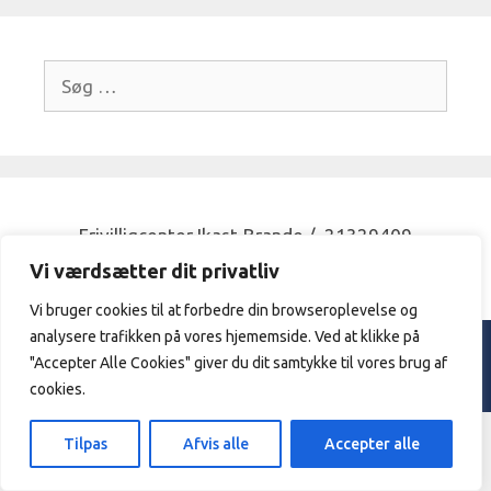
Søg
efter:
Frivilligcenter Ikast-Brande / 21329409
/
vibeke@frivilligcenterikast-
brande.dk
Vi værdsætter dit privatliv
Vi bruger cookies til at forbedre din browseroplevelse og
analysere trafikken på vores hjememside. Ved at klikke på
© 2026 Frivilligcenter Ikast - Brande. |
Privatpolitik
"Accepter Alle Cookies" giver du dit samtykke til vores brug af
Designed & hosted by
Sarangan.dk
cookies.
Tilpas
Afvis alle
Accepter alle