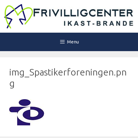
Hop
til
indhold
Menu
img_Spastikerforeningen.pn
g