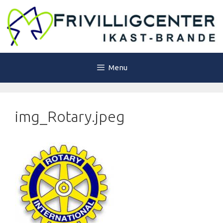
Hop
til
indhold
Menu
img_Rotary.jpeg