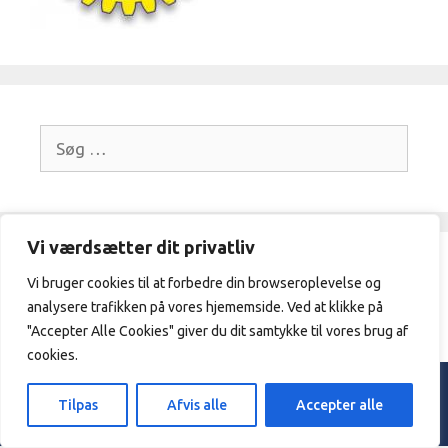
Søg
efter:
Vi værdsætter dit privatliv
Frivilligcenter Ikast-Brande / 21329409
Vi bruger cookies til at forbedre din browseroplevelse og
analysere trafikken på vores hjememside. Ved at klikke på
/
vibeke@frivilligcenterikast-
brande.dk
"Accepter Alle Cookies" giver du dit samtykke til vores brug af
cookies.
© 2026 Frivilligcenter Ikast - Brande. |
Privatpolitik
Tilpas
Afvis alle
Accepter alle
Designed & hosted by
Sarangan.dk