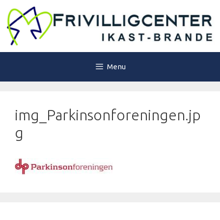
Hop
til
indhold
Menu
img_Parkinsonforeningen.jp
g