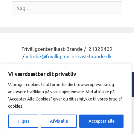
Søg
efter:
Frivilligcenter Ikast-Brande / 21329409
/
vibeke@frivilligcenterikast-
brande.dk
Vi værdsætter dit privatliv
© 2026 Frivilligcenter Ikast - Brande. |
Privatpolitik
Vi bruger cookies til at forbedre din browseroplevelse og
Designed & hosted by
Sarangan.dk
analysere trafikken på vores hjememside. Ved at klikke på
"Accepter Alle Cookies" giver du dit samtykke til vores brug af
cookies.
Tilpas
Afvis alle
Accepter alle