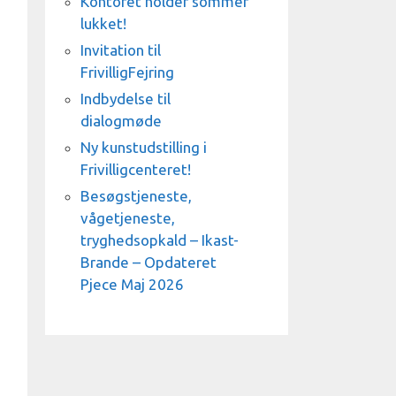
Kontoret holder sommer
lukket!
Invitation til
FrivilligFejring
Indbydelse til
dialogmøde
Ny kunstudstilling i
Frivilligcenteret!
Besøgstjeneste,
vågetjeneste,
tryghedsopkald – Ikast-
Brande – Opdateret
Pjece Maj 2026